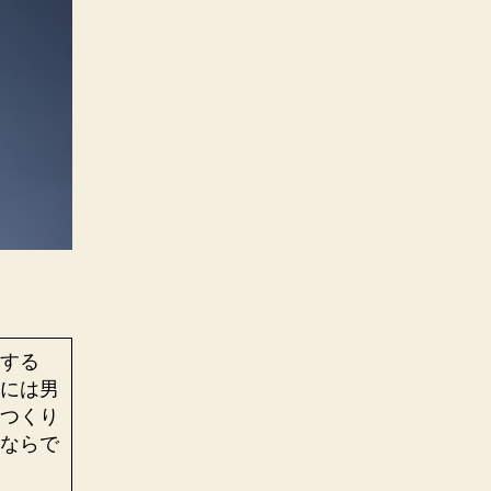
する
には男
つくり
ならで