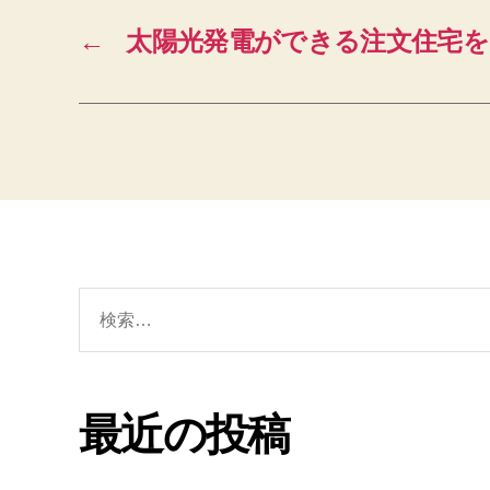
←
太陽光発電ができる注文住宅を
検
索
対
象:
最近の投稿