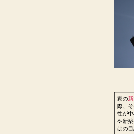
家の
新
際、そ
性が中
や新築
はの目