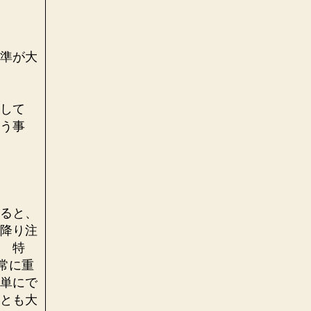
準が大
して
う事
ると、
降り注
 特
常に重
単にで
とも大