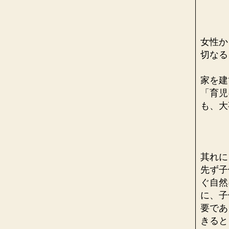
女性か
切な
家を建
「育児
も、大
其れに
先ず子
ぐ自然
に、子
要であ
きると