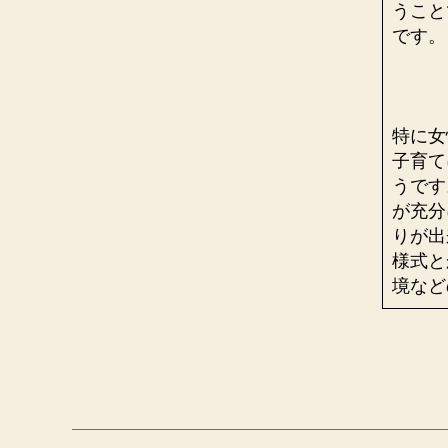
うこと
です。
特に女
子育て
うです
が充分
りが出
様式と
境など