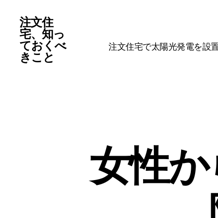
注文住
宅、知っ
ておくべ
注文住宅で太陽光発電を設
きこと
女性か