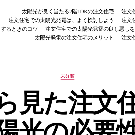
太陽光が良く当たる2階LDKの注文住宅
注文
注文住宅での太陽光発電は、よく検討しよう
注文
置するときのコツ
注文住宅での太陽光発電の良し悪しを
太陽光発電の注文住宅のメリット
注文
カ
未分類
テ
ゴ
ら見た注文
リ
ー
陽光の必要