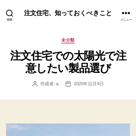
注文住宅、知っておくべきこと
検索
メニュー
カ
未分類
テ
注文住宅での太陽光で注
ゴ
リ
意したい製品選び
ー
作成者:
a.
2020年11月4日
投
投
稿
稿
者
日