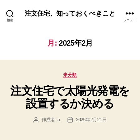
注文住宅、知っておくべきこと
検索
メニュー
月:
2025年2月
カ
未分類
テ
注文住宅で太陽光発電を
ゴ
リ
設置するか決める
ー
作成者:
a.
2025年2月21日
投
投
稿
稿
者
日