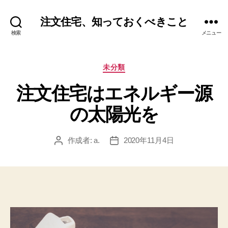
注文住宅、知っておくべきこと
検索
メニュー
カ
未分類
テ
注文住宅はエネルギー源
ゴ
リ
の太陽光を
ー
作成者:
a.
2020年11月4日
投
投
稿
稿
者
日