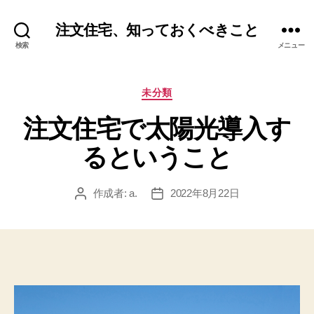
注文住宅、知っておくべきこと
検索
メニュー
カ
未分類
テ
注文住宅で太陽光導入す
ゴ
リ
るということ
ー
作成者:
a.
2022年8月22日
投
投
稿
稿
者
日