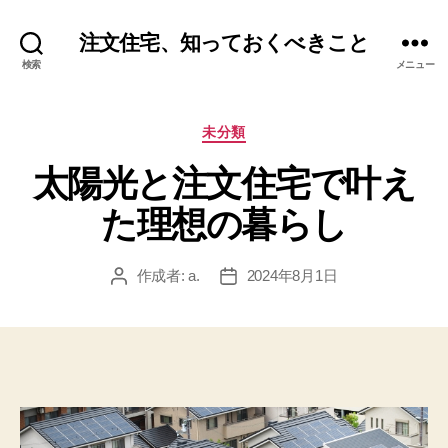
注文住宅、知っておくべきこと
検索
メニュー
カ
未分類
テ
太陽光と注文住宅で叶え
ゴ
リ
た理想の暮らし
ー
作成者:
a.
2024年8月1日
投
投
稿
稿
者
日