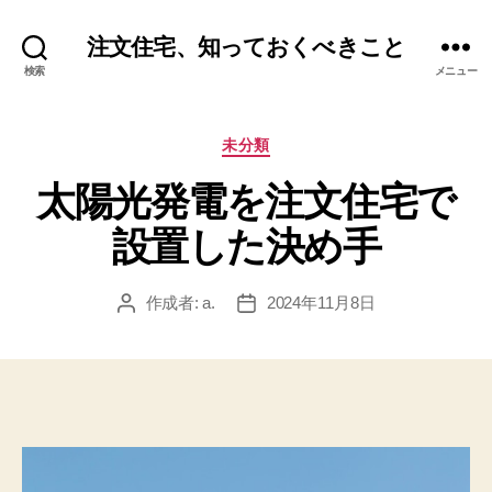
注文住宅、知っておくべきこと
検索
メニュー
カ
未分類
テ
太陽光発電を注文住宅で
ゴ
リ
設置した決め手
ー
作成者:
a.
2024年11月8日
投
投
稿
稿
者
日